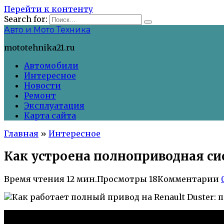
Перейти к контенту
Search for:
Авто и Мото Техника
mototehnika21.ru
Автомобили
Интересное
Новости
Ремонт
Эксплуатация
Карта сайта
Главная
»
Интересное
Как устроена полноприводная си
Время чтения
12 мин.
Просмотры
18
Комментарии